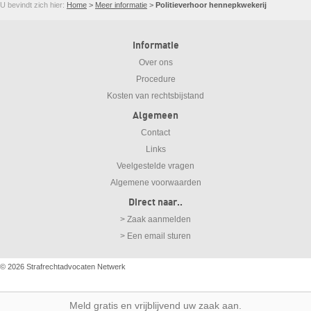
U bevindt zich hier:
Home
>
Meer informatie
>
Politieverhoor hennepkwekerij
Informatie
Over ons
Procedure
Kosten van rechtsbijstand
Algemeen
Contact
Links
Veelgestelde vragen
Algemene voorwaarden
Direct naar..
> Zaak aanmelden
> Een email sturen
© 2026
Strafrechtadvocaten Netwerk
Meld gratis en vrijblijvend uw zaak aan.