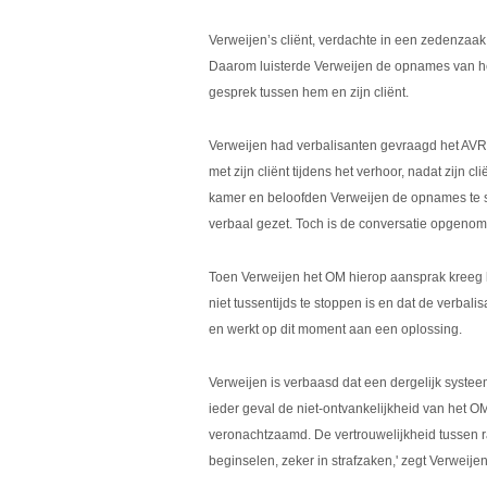
Verweijen’s cliënt, verdachte in een zedenzaak,
Daarom luisterde Verweijen de opnames van het
gesprek tussen hem en zijn cliënt.
Verweijen had verbalisanten gevraagd het AVR-s
met zijn cliënt tijdens het verhoor, nadat zijn 
kamer en beloofden Verweijen de opnames te s
verbaal gezet. Toch is de conversatie opgenomen
Toen Verweijen het OM hierop aansprak kreeg h
niet tussentijds te stoppen is en dat de verbalis
en werkt op dit moment aan een oplossing.
Verweijen is verbaasd dat een dergelijk systee
ieder geval de niet-ontvankelijkheid van het OM
veronachtzaamd. De vertrouwelijkheid tussen 
beginselen, zeker in strafzaken,' zegt Verweijen