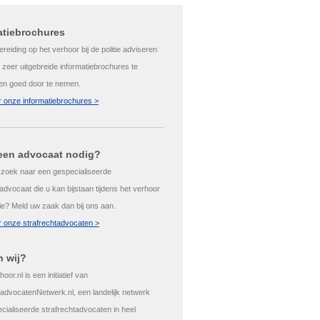
atiebrochures
reiding op het verhoor bij de politie adviseren
 zeer uitgebreide informatiebrochures te
 en goed door te nemen.
 onze informatiebrochures >
 een advocaat nodig?
 zoek naar een gespecialiseerde
advocaat die u kan bijstaan tijdens het verhoor
itie? Meld uw zaak dan bij ons aan.
 onze strafrechtadvocaten >
n wij?
hoor.nl is een initiatief van
tadvocatenNetwerk.nl, een landelijk netwerk
cialiseerde strafrechtadvocaten in heel