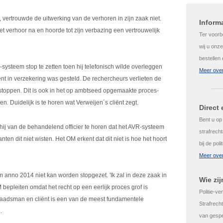
 vertrouwde de uitwerking van de verhoren in zijn zaak niet.
Inform
 verhoor na en hoorde tot zijn verbazing een vertrouwelijk
Ter voorbe
wij u onze
bestellen
ysteem stop te zetten toen hij telefonisch wilde overleggen
Meer over
cliënt in verzekering was gesteld. De rechercheurs verlieten de
toppen. Dit is ook in het op ambtseed opgemaakte proces-
. Duidelijk is te horen wat Verweijen´s cliënt zegt.
Direct
Bent u op
ij van de behandelend officier te horen dat het AVR-systeem
strafrecht
anten dit niet wisten. Het OM erkent dat dit niet is hoe het hoort
bij de pol
Meer over
m anno 2014 niet kan worden stopgezet. 'Ik zal in deze zaak in
Wie zij
 bepleiten omdat het recht op een eerlijk proces grof is
Politie-ver
raadsman en cliënt is een van de meest fundamentele
Strafrech
.
van gespe